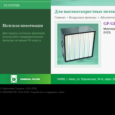
FE SYSTEM
Для высокоскоростных пото
Главная
Воздушные фильтры
Абсолютно
GP-GP
Полезная информация
Многогр
(Н13)
Для защиты угольных фильтров
используйте предварительные
фильтры не менее F6 класса.
04080, г. Киев, ул. Юрковская, 34-А, офис 2
©
Евроклима Украина
, 2010-2026.
©
БИНОВАТОР
, 2010-2026. Разработка и поддержка сайта.