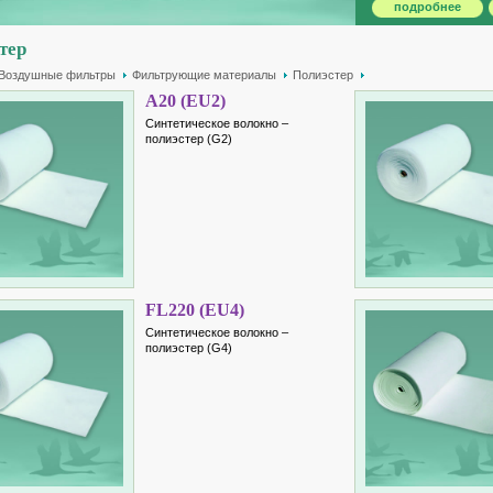
подробнее
тер
Воздушные фильтры
Фильтрующие материалы
Полиэстер
A20 (EU2)
Синтетическое волокно –
полиэстер (G2)
FL220 (EU4)
Синтетическое волокно –
полиэстер (G4)