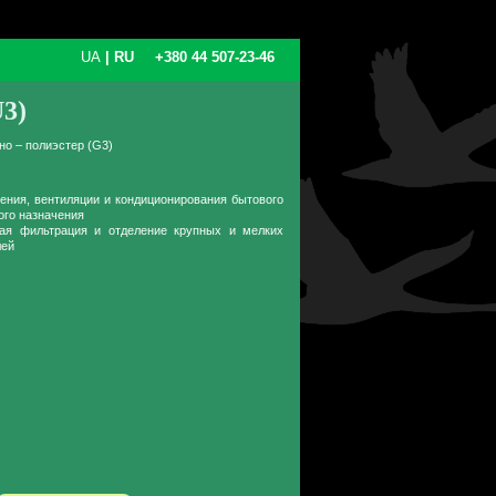
UA
|
RU
+380 44 507-23-46
3)
но – полиэстер (G3)
ения, вентиляции и кондиционирования бытового
го назначения
ная фильтрация и отделение крупных и мелких
лей