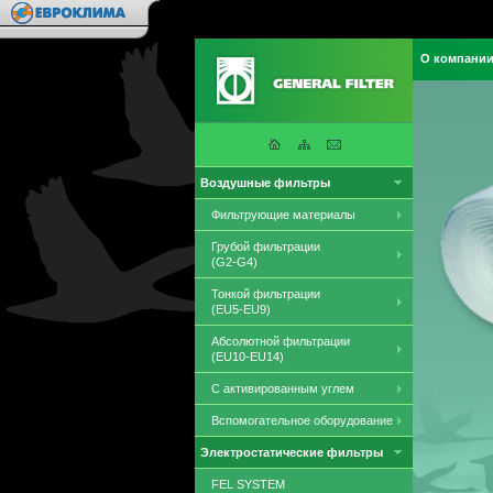
О компани
Воздушные фильтры
Фильтрующие материалы
Грубой фильтрации
(G2-G4)
Тонкой фильтрации
(EU5-EU9)
Абсолютной фильтрации
(EU10-EU14)
С активированным углем
Вспомогательное оборудование
Электростатические фильтры
FEL SYSTEM