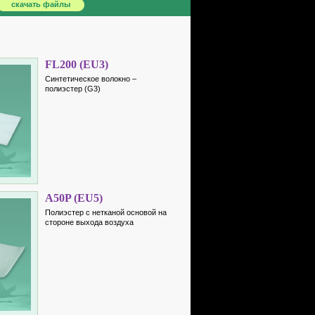
скачать файлы
FL200 (EU3)
Синтетическое волокно –
полиэстер (G3)
A50P (EU5)
Полиэстер с нетканой основой на
стороне выхода воздуха